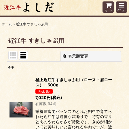
カート
メニュー
ホーム
>
近江牛 すきしゃぶ用
近江牛 すきしゃぶ用
表示順変更
閉じる
4
件
表示数
:
極上近江牛すきしゃぶ用（ロース・肩ロー
ス） 500g
並び順
:
7,020
円
(税込)
在庫数 94点
絞り込む
栄養豊富でバランスのとれた飼料で育てら
れた近江牛は適度な霜降りで、特有の香り
と肉のやわらかさが特徴です。きめが細か
いほど美味しいと言われる牛肉ですが、近