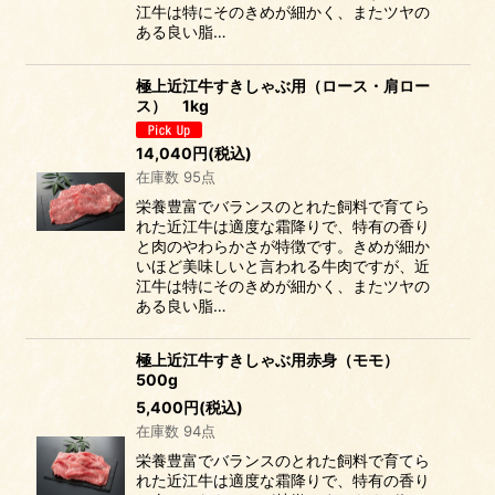
江牛は特にそのきめが細かく、またツヤの
ある良い脂…
極上近江牛すきしゃぶ用（ロース・肩ロー
ス） 1kg
14,040
円
(税込)
在庫数 95点
栄養豊富でバランスのとれた飼料で育てら
れた近江牛は適度な霜降りで、特有の香り
と肉のやわらかさが特徴です。きめが細か
いほど美味しいと言われる牛肉ですが、近
江牛は特にそのきめが細かく、またツヤの
ある良い脂…
極上近江牛すきしゃぶ用赤身（モモ）
500g
5,400
円
(税込)
在庫数 94点
栄養豊富でバランスのとれた飼料で育てら
れた近江牛は適度な霜降りで、特有の香り