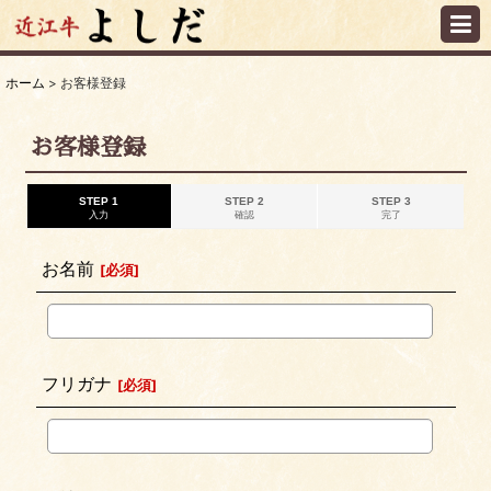
ホーム
>
お客様登録
お客様登録
STEP 1
STEP 2
STEP 3
入力
確認
完了
お名前
[
必須
]
フリガナ
[
必須
]